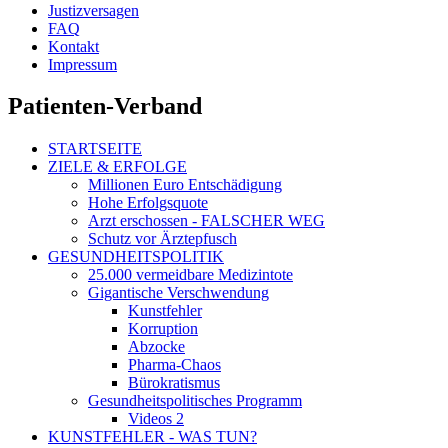
Justizversagen
FAQ
Kontakt
Impressum
Patienten-Verband
STARTSEITE
ZIELE & ERFOLGE
Millionen Euro Entschädigung
Hohe Erfolgsquote
Arzt erschossen - FALSCHER WEG
Schutz vor Ärztepfusch
GESUNDHEITSPOLITIK
25.000 vermeidbare Medizintote
Gigantische Verschwendung
Kunstfehler
Korruption
Abzocke
Pharma-Chaos
Bürokratismus
Gesundheitspolitisches Programm
Videos 2
KUNSTFEHLER - WAS TUN?