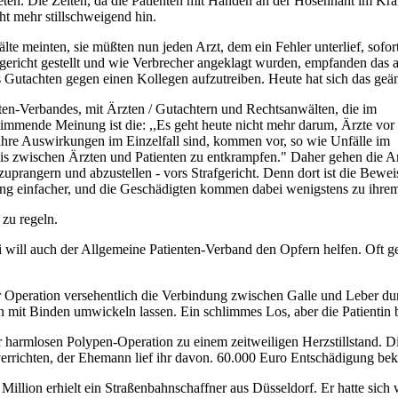
ten. Die Zeiten, da die Patienten mit Händen an der Hosennaht im Kran
t mehr still­schweigend hin.
lte meinten, sie müßten nun jeden Arzt, dem ein Fehler unterlief, sof
gericht gestellt und wie Verbrecher angeklagt wurden, empfanden das al
s Gutachten gegen einen Kollegen aufzutreiben. Heute hat sich das geän
-Verbandes, mit Ärzten / Gutachtern und Rechtsanwälten, die im
timmende Meinung ist die: ,,Es geht heute nicht mehr darum, Ärzte vor 
h ihre Auswirkungen im Einzelfall sind, kommen vor, so wie Unfälle im
nis zwischen Ärzten und Patienten zu entkrampfen." Daher gehen die 
uprangern und abzustellen - vors Strafgericht. Denn dort ist die
Beweis
ung einfacher, und die Geschädigten kommen dabei wenigstens zu ihre
 zu regeln.
ll auch der All­gemeine Patienten-Verband den Opfern helfen. Oft gel
er Operation versehentlich die Verbindung zwischen Galle und Leber dur
n mit Binden umwickeln lassen. Ein schlimmes Los, aber die Patientin
harmlosen Polypen-Operation zu einem zeitweiligen Herzstillstand. Die 
 verrichten, der Ehemann lief ihr davon. 60.000 Euro Entschädigung be
 Million erhielt ein Straßenbahnschaffner aus Düsseldorf. Er hatte si