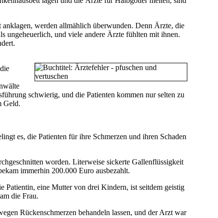
kenhausbett lagen und die Ärzte für Halbgötter hielten, sind
ort anklagen, werden allmählich überwunden. Denn Ärzte, die
s ungeheuerlich, und viele andere Ärzte fühlten mit ihnen.
dert.
die
Anwälte
führung schwierig, und die Patienten kommen nur selten zu
m Geld.
ingt es, die Patienten für ihre Schmerzen und ihren Schaden
chgeschnitten worden. Literweise sickerte Gallen­flüssigkeit
 bekam immerhin 200.000 Euro ausbezahlt.
Patientin, eine Mutter von drei Kindern, ist seitdem geistig
kam die Frau.
ch wegen Rückenschmerzen behandeln lassen, und der Arzt war