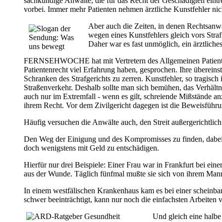
sachkundige Anwälte, die für das Recht der Geschädigten eintre
vorbei. Immer mehr Patienten nehmen ärztliche Kunst­fehler nich
Aber auch die Zeiten, in denen Rechtsanwä
wegen eines Kunstfehlers gleich vors Straf
Daher war es fast unmöglich, ein ärztliche
FERNSEHWOCHE hat mit Vertretern des Allgemeinen Patienten
Patientenrecht viel Erfahrung haben, gesprochen. Ihre übereins
Schranken des Strafgerichts zu zerren. Kunstfehler, so tragisc
Straßenverkehr. Deshalb sollte man sich bemühen, das Verhält
auch nur im Extremfall - wenn es gilt, schreiende Mißstände anz
ihrem Recht. Vor dem Zivilgericht dagegen ist die Beweisführ
Häufig versuchen die Anwälte auch, den Streit außergerichtlich
Den Weg der Einigung und des Kompromisses zu finden, dabei wi
doch wenigstens mit Geld zu entschädigen.
Hierfür nur drei Beispiele: Einer Frau war in Frankfurt bei ein
aus der Wunde. Täglich fünfmal mußte sie sich von ihrem Man
In einem westfälischen Krankenhaus kam es bei einer scheinbar 
schwer beeinträchtigt, kann nur noch die einfachsten Arbeiten
Und gleich eine halbe