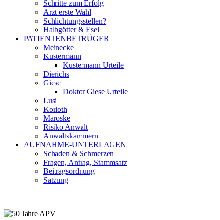
Schritte zum Erfolg
Arzt erste Wahl
Schlichtungsstellen?
Halbgötter & Esel
PATIENTENBETRÜGER
Meinecke
Kustermann
Kustermann Urteile
Dierichs
Giese
Doktor Giese Urteile
Lusi
Korioth
Maroske
Risiko Anwalt
Anwaltskammern
AUFNAHME-UNTERLAGEN
Schaden & Schmerzen
Fragen, Antrag, Stammsatz
Beitragsordnung
Satzung