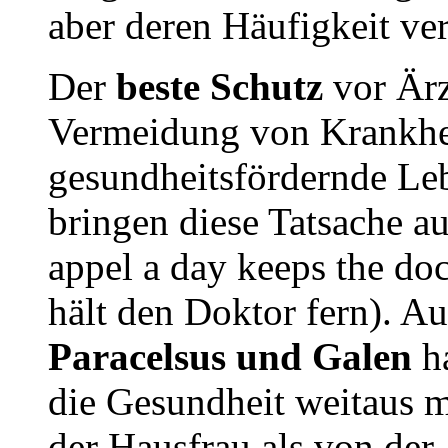
aber deren Häufigkeit ve
Der
beste Schutz
vor Ärz
Vermeidung von Krankhei
gesundheitsfördernde Le
bringen diese Tatsache a
appel a day keeps the do
hält den Doktor fern). A
Paracelsus und Galen
ha
die Gesundheit weitaus 
der Hausfrau als von de