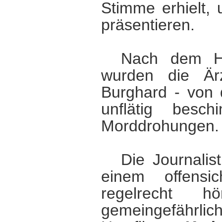
Stimme erhielt,
präsentieren.
Nach dem Het
wurden die Är
Burghard - von
unflätig besch
Morddrohungen.
Die Journalis
einem offensic
regelrecht 
gemeingefährli