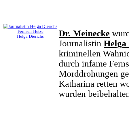
Dr. Meinecke
wurd
Fernseh-Hetze
Helga Dierichs
Journalistin
Helga 
kriminellen Wahni
durch infame Ferns
Morddrohungen geg
Katharina retten w
wurden beibehalten