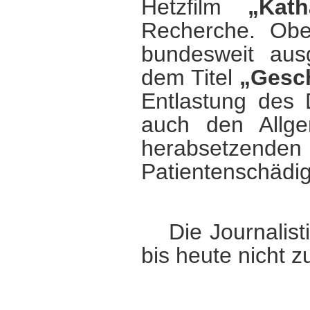
Hetzfilm
„Kath
Recherche
. Obe
bundesweit ausg
dem Titel
„Gesch
Entlastung des 
auch den Allge
herabsetzend
Patientenschädige
Die Journalis
bis heute nicht 