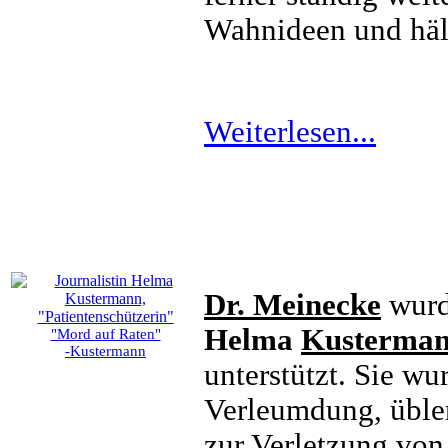
Wahnideen und hält
Weiterlesen...
Dr. Meinecke
wurde
Helma
Kusterma
"Mord auf Raten"
-Kustermann
unterstützt. Sie wu
Verleumdung, üble
zur Verletzung von