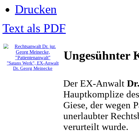
Drucken
Text als PDF
Ungesühnter 
"Satans Werk", EX-Anwalt
Dr. Georg Meinecke
Der EX-Anwalt
Dr
Hauptkomplize des 
Giese, der wegen P
unerlaubter Rechtsb
verurteilt wurde.