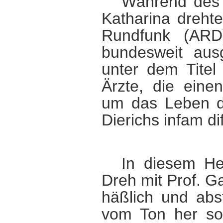
Während des 
Katharina dreht
Rundfunk (ARD)
bundesweit ausg
unter dem Titel
Ärzte, die eine
um das Leben d
Dierichs infam di
In diesem He
Dreh mit Prof. G
häßlich und ab
vom Ton her so