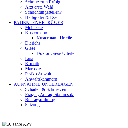
Schritte zum Erfolg
Arzt erste Wahl
Schlichtungsstellen?
Halbgötter & Esel
PATIENTENBETRÜGER
Meinecke
Kustermann
Kustermann Urteile
Dierichs
Giese
Doktor Giese Urteile
Lusi
Korioth
Maroske
Risiko Anwalt
Anwaltskammern
AUFNAHME-UNTERLAGEN
Schaden & Schmerzen
Fragen, Antrag, Stammsatz
Beitragsordnung
Satzung