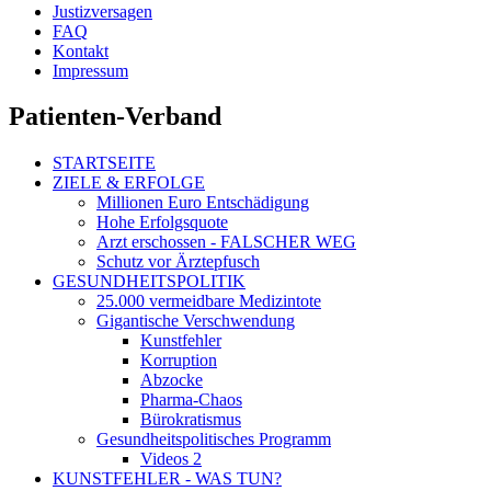
Justizversagen
FAQ
Kontakt
Impressum
Patienten-Verband
STARTSEITE
ZIELE & ERFOLGE
Millionen Euro Entschädigung
Hohe Erfolgsquote
Arzt erschossen - FALSCHER WEG
Schutz vor Ärztepfusch
GESUNDHEITSPOLITIK
25.000 vermeidbare Medizintote
Gigantische Verschwendung
Kunstfehler
Korruption
Abzocke
Pharma-Chaos
Bürokratismus
Gesundheitspolitisches Programm
Videos 2
KUNSTFEHLER - WAS TUN?