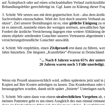
auf Ärztepfusch oder auf einen schicksalshaften Verlauf zurückzuführe
Behandlungsfehler gerechtfertigt ist. Ggf. kann zu Klärung dieser Fra
3. Schritt:
Wir setzen uns mit dem gegnerischen Arzt - also dem ärztli
Sachverhaltes einzuschalten. Wird der Arzt durch unseren Verband an
sitzen“. Ziel unserer Bemühungen ist es, eine
gütliche Einigung
zu e
ist es sinnvoll, nunmehr einen der wenigen seriösen, anwaltlichen S
Fordert die ärztliche Versicherung dagegen eine weitere Abklärung des
einem objektiv urteilenden Gutachter unseres Vertrauens abgestimmt w
versicherungsfreundliche Gutachter auswählt.
4. Schritt:
Wir empfehlen, einen
Zivilprozeß
erst dann zu führen, wen
Jahre hinziehen. Die längsten „Kunstfehler“-Prozesse in Deutschland
"... Nach 8 Jahren waren 65% der unter
20 Jahren waren noch 5 Fälle unerledigt. 
Wenn ein Prozeß unausweichlich wird, sollten spätestens jetzt und in
Kopien auf Ihre Kosten anfertigen zu lassen. Das Krankenhaus oder de
herausgegeben wurden, damit nicht später „frisierte“ Unterlagen nac
5. Schritt:
Wir raten dann von einem
strafrechtlichen Vorgehen
ab, 
meisten Patienten geht es um einen Ausgleich des nun einmal entstande