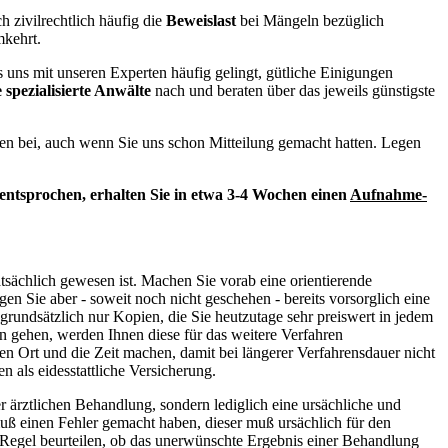
h zivilrechtlich häufig die
Beweislast
bei Mängeln bezüglich
mkehrt.
ns mit unseren Experten häufig gelingt, gütliche Einigungen
 spezialisierte Anwälte
nach und beraten über das jeweils günstigste
n bei, auch wenn Sie uns schon Mitteilung gemacht hatten. Legen
ntsprochen, erhalten Sie in etwa 3-4 Wochen einen
Aufnahme-
tsächlich gewesen ist. Machen Sie vorab eine orientierende
en Sie aber - soweit noch nicht geschehen - bereits vorsorglich eine
rundsätzlich nur Kopien, die Sie heutzutage sehr preiswert in jedem
n gehen, werden Ihnen diese für das weitere Verfahren
n Ort und die Zeit machen, damit bei längerer Verfahrensdauer nicht
n als eidesstattliche Versicherung.
r ärztlichen Behandlung, sondern lediglich eine ursächliche und
muß einen Fehler gemacht haben, dieser muß ursächlich für den
r Regel beurteilen, ob das unerwünschte Ergebnis einer Behandlung