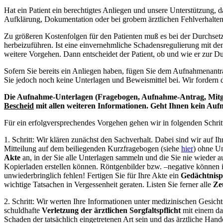
Hat ein Patient ein berechtigtes Anliegen und unsere Unterstützung, d
Aufklärung, Dokumentation oder bei grobem ärztlichen Fehlverhalten
Zu größeren Kostenfolgen für den Patienten muß es bei der Durchse
herbeizuführen. Ist eine einvernehmliche Schadensregulierung mit de
weitere Vorgehen. Dann entscheidet der Patient, ob und wie er zur D
Sofern Sie bereits ein Anliegen haben, fügen Sie dem Aufnahmenantr
Sie jedoch noch keine Unterlagen und Beweismittel bei. Wir fordern d
Die Aufnahme-Unterlagen (Fragebogen, Aufnahme-Antrag, Mitgl
Bescheid
mit allen weiteren Informationen. Geht Ihnen kein Auf
Für ein erfolgversprechendes Vorgehen gehen wir in folgenden Schrit
1. Schritt:
Wir klären zunächst den Sachverhalt. Dabei sind wir auf I
Mitteilung auf dem beiliegenden Kurzfragebogen (siehe
hier
) ohne Un
Akte
an, in der Sie alle Unterlagen sammeln und die Sie nie wieder 
Kopierladen erstellen können. Röntgenbilder bzw. –negative können i
unwiederbringlich fehlen! Fertigen Sie für Ihre Akte ein
Gedächtnisp
wichtige Tatsachen in Vergessenheit geraten. Listen Sie ferner alle
Ze
2. Schritt:
Wir werten Ihre Informationen unter medizinischen Gesichts
schuldhafte
Verletzung der ärztlichen Sorgfaltspflicht
mit einem dar
Schaden der tatsächlich eingetretenen Art sein und das ärztliche Han