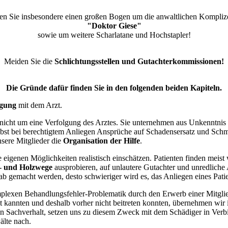
n Sie insbesondere einen großen Bogen um die anwaltlichen Kompliz
"Doktor Giese"
sowie um weitere Scharlatane und Hochstapler!
Meiden Sie die
Schlichtungsstellen und Gutachterkommissionen!
Die Gründe dafür finden Sie in den folgenden beiden Kapiteln.
igung
mit dem Arzt.
cht um eine Verfolgung des Arztes. Sie unternehmen aus Unkenntnis alle
lbst bei berechtigtem Anliegen Ansprüche auf Schadensersatz und Schm
sere Mitglieder die
Organisation der Hilfe
.
e eigenen Möglichkeiten realistisch einschätzen. Patienten finden meis
r- und Holzwege
ausprobieren, auf unlautere Gutachter und unredlich
gemacht werden, desto schwieriger wird es, das Anliegen eines Pati
lexen Behandlungsfehler-Problematik durch den Erwerb einer Mitglieds
t kannten und deshalb vorher nicht beitreten konnten, übernehmen wi
en Sachverhalt, setzen uns zu diesem Zweck mit dem Schädiger in Verb
älte nach.