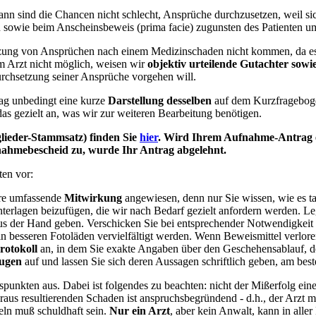
ann sind die Chancen nicht schlecht, Ansprüche durchzusetzen, weil sic
 sowie beim Anscheinsbeweis (prima facie) zugunsten des Patienten u
tzung von Ansprüchen nach einem Medizinschaden nicht kommen, da es u
m Arzt nicht möglich, weisen wir
objektiv urteilende Gutachter sowie
urchsetzung seiner Ansprüche vorgehen will.
ag unbedingt eine kurze
Darstellung desselben
auf dem Kurzfrageboge
as gezielt an, was wir zur weiteren Bearbeitung benötigen.
ieder-Stammsatz) finden Sie
hier
. Wird Ihrem Aufnahme-Antrag e
nahmebescheid zu, wurde Ihr Antrag abgelehnt.
ten vor:
hre umfassende
Mitwirkung
angewiesen, denn nur Sie wissen, wie es ta
terlagen beizufügen, die wir nach Bedarf gezielt anfordern werden. Leg
aus der Hand geben. Verschicken Sie bei entsprechender Notwendigkeit g
n besseren Fotoläden vervielfältigt werden. Wenn Beweismittel verlore
rotokoll
an, in dem Sie exakte Angaben über den Geschehensablauf, de
ugen
auf und lassen Sie sich deren Aussagen schriftlich geben, am beste
punkten aus. Dabei ist folgendes zu beachten: nicht der Mißerfolg eine
aus resultierenden Schaden ist anspruchsbegründend - d.h., der Arzt 
deln muß schuldhaft sein.
Nur ein Arzt
, aber kein Anwalt, kann in alle