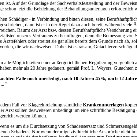
n ist. Auf der Grundlage der Sachverhaltsfeststellung und der Beweismit
ge schon jetzt die Beiziehung der Behandlungsunterlagen erforderlich w
chen Schädiger - in Verbindung und bitten diesen, seine Berufshaftpfli
geschrieben, dann ist er in der Regel dazu auch bereit, während viel
rreichen. Räumt der Arzt bzw. dessen Berufshaftpflicht-Versicherung 
pezialisten unseres Vertrauens zu beauftragen, denn die Bemessung vo
 Ärztefehlers oder streitet sie gar alles bereits dem Grunde nach ab, s
erden, die wir nachweisen. Dabei ist es ratsam, Gutachtervorschläge de
n alle Möglichkeiten einer außergerichtlichen Regulierung vergeblich
 haben mehr als 20 Jahre gedauert, gemäß Prof. L. Weyers, Gutachten 
suchten Fälle noch unerledigt, nach 10 Jahren 45%, nach 12 Ja
..."
 jedem Fall vor Klageeinreichung sämtliche
Krankenunterlagen
kopier
r Arzt sollten desweiteren unbedingt um eine schriftliche Bestätigung
hgereicht werden können.
wenn es um die Durchsetzung von Schadensersatz und Schmerzensgeld g
nen Schadens. Nur wenn derartige zivilrechtliche Ansprüche nicht im Vor