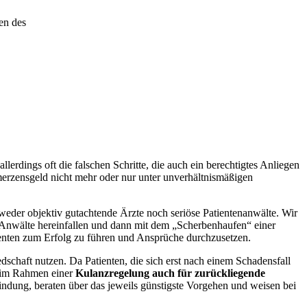
en des
rdings oft die falschen Schritte, die auch ein berechtigtes Anliegen
erzensgeld nicht mehr oder nur unter unverhältnismäßigen
t weder objektiv gutachtende Ärzte noch seriöse Patientenanwälte. Wir
e Anwälte hereinfallen und dann mit dem „Scherbenhaufen“ einer
enten zum Erfolg zu führen und Ansprüche durchzusetzen.
chaft nutzen. Da Patienten, die sich erst nach einem Schadensfall
r im Rahmen einer
Kulanzregelung auch für zurückliegende
indung, beraten über das jeweils günstigste Vorgehen und weisen bei