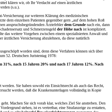
tel klären wir, ob Ihr Verdacht auf einen ärztlichen
erden (s.u.).
cht-Versicherung zur weiteren Klärung des medizinischen
e Ärzte dem einzelnen Patienten gegenüber gern „auf dem hohen Roß
einen anspruchsbegründenden Ärztefehler
dem Grunde
nach ein, dann
n Schadensersatz und Schmerzensgeld
der Höhe nach
ist kompliziert.
ollte das weitere Vorgehen zwischen einem spezialisierten Anwalt und
r ärztlichen Versicherung abzulehnen, da diese natürlich
 ausgeschöpft worden sind, denn diese Verfahren können sich über
zum 52. Deutschen Juristentag 1978:
hren 31%, nach 15 Jahren 20% und nach 17 Jahren 12%. Nach
t werden. Sie haben sowohl ein Einsichtsrecht als auch das Recht,
 ersucht werden, daß die Krankenunterlagen vollständig in Kopie
eht. Machen Sie sich vorab klar, welches Ziel Sie anstreben. Den
dergrund stehen, ist es vertretbar, eine Strafanzeige zu erstatten,