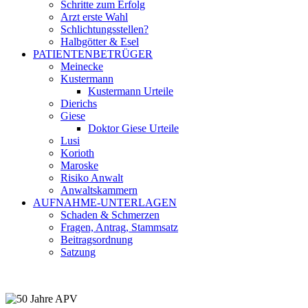
Schritte zum Erfolg
Arzt erste Wahl
Schlichtungsstellen?
Halbgötter & Esel
PATIENTENBETRÜGER
Meinecke
Kustermann
Kustermann Urteile
Dierichs
Giese
Doktor Giese Urteile
Lusi
Korioth
Maroske
Risiko Anwalt
Anwaltskammern
AUFNAHME-UNTERLAGEN
Schaden & Schmerzen
Fragen, Antrag, Stammsatz
Beitragsordnung
Satzung