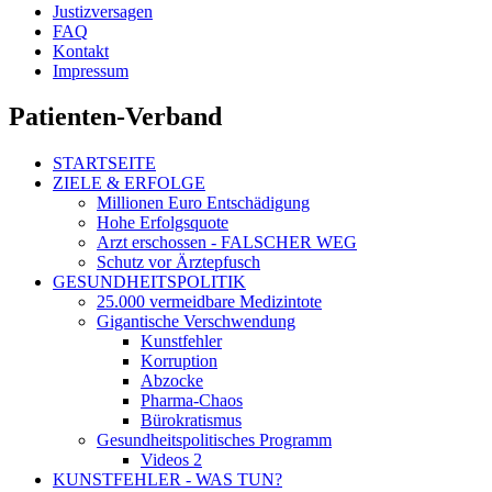
Justizversagen
FAQ
Kontakt
Impressum
Patienten-Verband
STARTSEITE
ZIELE & ERFOLGE
Millionen Euro Entschädigung
Hohe Erfolgsquote
Arzt erschossen - FALSCHER WEG
Schutz vor Ärztepfusch
GESUNDHEITSPOLITIK
25.000 vermeidbare Medizintote
Gigantische Verschwendung
Kunstfehler
Korruption
Abzocke
Pharma-Chaos
Bürokratismus
Gesundheitspolitisches Programm
Videos 2
KUNSTFEHLER - WAS TUN?